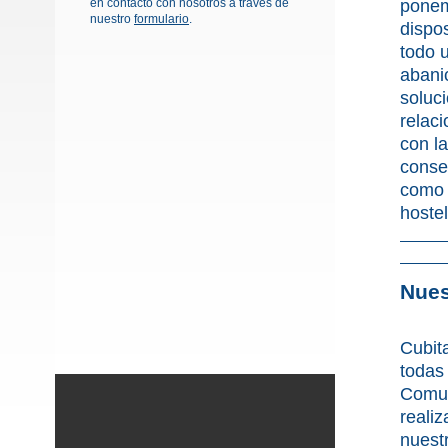
en contacto con nosotros a través de
ponem
nuestro
formulario
.
dispo
todo 
abani
soluc
relac
con la
conse
como 
hostel
Nues
Cubita
todas
Comun
realiz
nuest