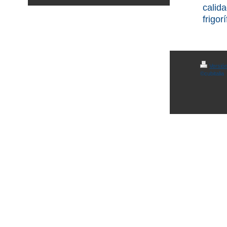
calid
frigorí
Versión
©cubitalia