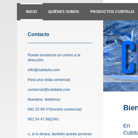
INICIO
QUIÉNES SOMOS
PRODUCTOS CUBITALIA
Contacto
Puede enviarnos un correo a la
dirección:
info@cubitalia.com
Para una visita comercial:
comercial@cubitalia.com
Nuestros telefonos:
Bie
692 25 99 37(horario comercial)
662 54 47 88(24h)
En
Cubit
o, si lo desea, también puede ponerse